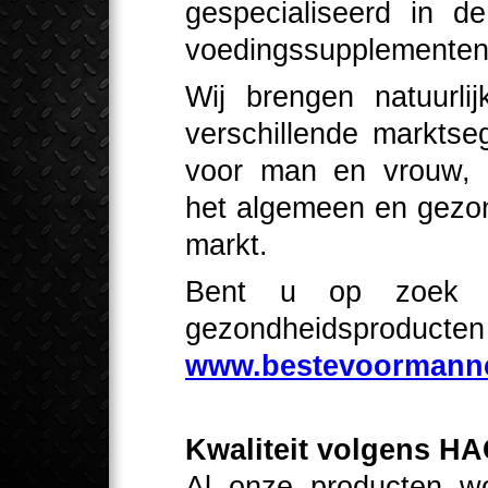
gespecialiseerd in d
voedingssupplementen
Wij brengen natuurli
verschillende marktse
voor man en vrouw, a
het algemeen en gezon
markt.
Bent u op zoek n
gezondheidsproducte
www.bestevoormanne
Kwaliteit volgens H
Al onze producten wo